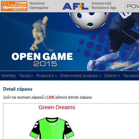
Hummel
Amaterská
Opengame
florbalová liga
Novinky
Turnaj
Propozice
Doprovodný program
Galerie
Turnajov
Detail zápasu
Zpět
na seznam zápasů |
LIVE
přenos tohoto zápasu
Green Dreams