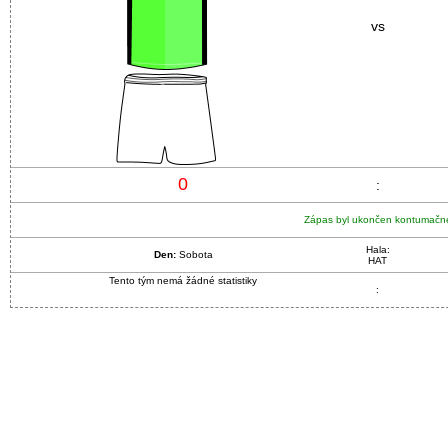
vs
0
:
Zápas byl ukončen kontumačn
Hala:
Den:
Sobota
HAT
Tento tým nemá žádné statistiky
: