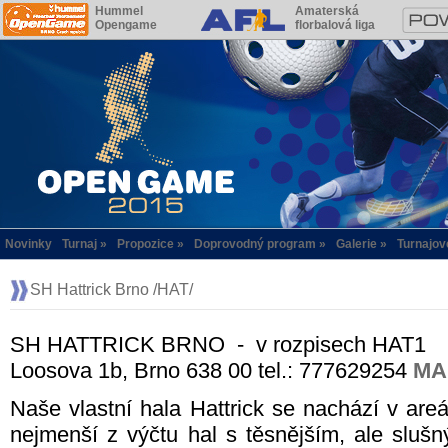
Hummel
Amaterská
Opengame
florbalová liga
Novinky
Turnaj
Propozice
Doprovodný program
Galerie
Turnajov
SH Hattrick Brno /HAT/
SH HATTRICK BRNO - v rozpisech HAT1
Loosova 1b, Brno 638 00 tel.: 777629254
MA
Naše vlastní hala Hattrick se nachází v ar
nejmenší z výčtu hal s těsnějším, ale slu