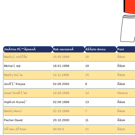
JmĂ©no PĹ™Ă­jmenĂ­
Rok narozenĂ­
ÄŚĂ­slo dresu
Post
MatÄ›j Ĺ evÄŤĂ­k
15.05.1999
16
Ăštok
Michal Ĺ tejr
18.01.1998
19
Ăštok
MatÄ›j VoĹˇta
12.11.1999
15
Ăštok
JonĂˇĹˇ Kreysa
02.06.2000
8
Ăštok
Josef TomĂˇĹˇek
14.06.1999
14
Obrana
VojtÄ›ch KuneĹˇ
02.06.1999
13
Ăštok
MatÄ›j Hencl
22.10.1999
7
Ăštok
Fischer David
20.10.2000
11
Ăštok
VĂˇclav ZĂˇbran
00.00.0
21
Ăštok