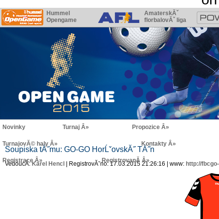
Hummel
AmaterskĂˇ
Opengame
florbalovĂˇ liga
Novinky
Turnaj
Propozice
TurnajovĂ© haly
Kontakty
Soupiska tĂ˝mu: GO-GO HorĹˇovskĂ˝ TĂ˝n
Registrace
RegistrovanĂ­
VedoucĂ­:
Karel Hencl
| RegistrovĂˇno: 17.03.2015 21:26:16 | www:
http://fbcgo