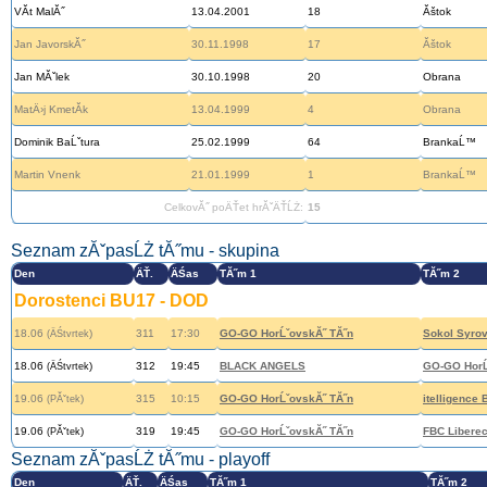
VĂ­t MalĂ˝
13.04.2001
18
Ăštok
Jan JavorskĂ˝
30.11.1998
17
Ăštok
Jan MĂˇlek
30.10.1998
20
Obrana
MatÄ›j KmetĂ­k
13.04.1999
4
Obrana
Dominik BaĹˇtura
25.02.1999
64
BrankaĹ™
Martin Vnenk
21.01.1999
1
BrankaĹ™
CelkovĂ˝ poÄŤet hrĂˇÄŤĹŻ:
15
Seznam zĂˇpasĹŻ tĂ˝mu - skupina
Den
ÄŤ.
ÄŚas
TĂ˝m 1
TĂ˝m 2
Dorostenci BU17
-
DOD
18.06
)
311
17:30
GO-GO HorĹˇovskĂ˝ TĂ˝n
Sokol Syrov
(ÄŚtvrtek
18.06
)
312
19:45
BLACK ANGELS
GO-GO HorĹ
(ÄŚtvrtek
19.06
)
315
10:15
GO-GO HorĹˇovskĂ˝ TĂ˝n
itelligence
(PĂˇtek
19.06
)
319
19:45
GO-GO HorĹˇovskĂ˝ TĂ˝n
FBC Libere
(PĂˇtek
Seznam zĂˇpasĹŻ tĂ˝mu - playoff
Den
ÄŤ.
ÄŚas
TĂ˝m 1
TĂ˝m 2