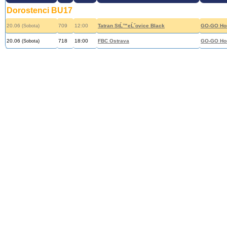
Dorostenci BU17
20.06
)
709
12:00
Tatran StĹ™eĹˇovice Black
GO-GO Hor
(Sobota
20.06
)
718
18:00
FBC Ostrava
GO-GO Hor
(Sobota