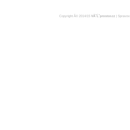
Copyright Â© 2014/15
VĂˇĹˇprostor.cz
| Spravov